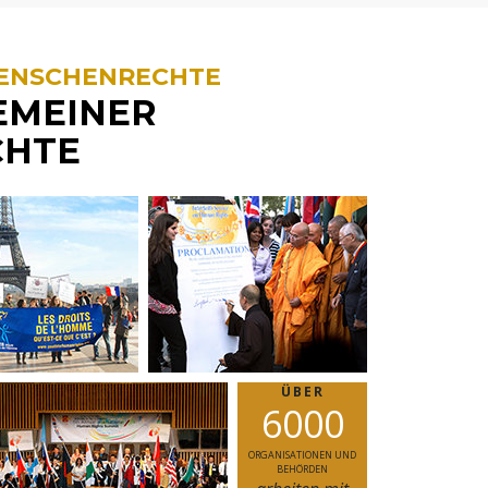
MENSCHENRECHTE
EMEINER
CHTE
ÜBER
6
0
0
0
ORGANISATIONEN UND
BEHÖRDEN