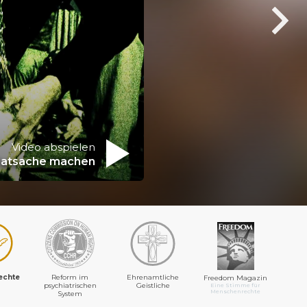
Video abspielen
Tatsache machen
echte
Reform im
Ehrenamtliche
Freedom Magazin
psychiatrischen
Geistliche
Eine Stimme für
Menschenrechte
System