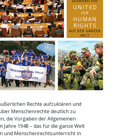
arbeiten mit
UNITED
FOR
HUMAN
RIGHTS
AUF DER GANZEN
WELT
äußerlichen Rechte aufzuklären und
 über Menschenrechte deutlich zu
n, die Vorgaben der Allgemeinen
 Jahre 1948 – das für die ganze Welt
 und Menschenrechts­unterricht in