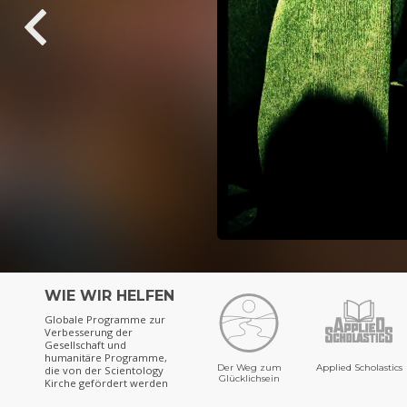
WIE WIR HELFEN
Globale Programme zur
Verbesserung der
Gesellschaft und
humanitäre Programme,
Der Weg zum
Applied Scholastics
die von der Scientology
Glücklichsein
Kirche gefördert werden