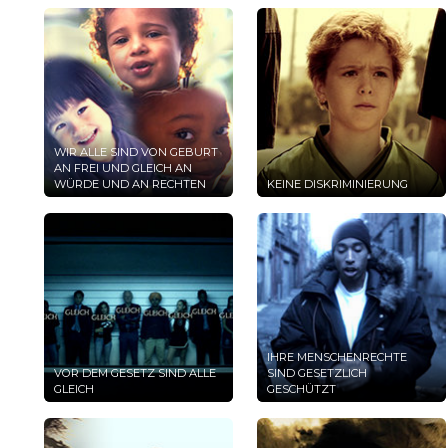
WIR ALLE SIND VON GEBURT
AN FREI UND GLEICH AN
WÜRDE UND AN RECHTEN
KEINE DISKRIMINIERUNG
IHRE MENSCHENRECHTE
VOR DEM GESETZ SIND ALLE
SIND GESETZLICH
GLEICH
GESCHÜTZT