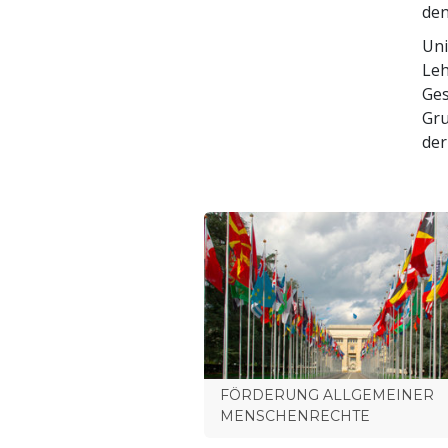
den
Uni
Leh
Ges
Gru
der
FÖRDERUNG ALLGEMEINER
MENSCHENRECHTE