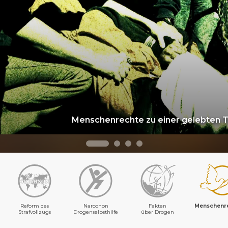
Menschenrechte zu einer gelebten 
Reform des
Narconon
Fakten
Menschenr
Strafvollzugs
Drogenselbsthilfe
über Drogen