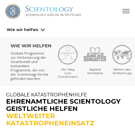
SCIENTOLOGY KIRCHE IN STUTTGART
Wie wir helfen
WIE WIR HELFEN
Globale Programme
zur Verbesserung der
Gesellschaft und
humanitäre
Der Weg
Applied
Reform des
Programme, die von
zum
Scholastics
Strafvollzugs
der Scientology Kirche
Glücklichsein
gefördert werden
GLOBALE KATASTROPHENHILFE
EHRENAMTLICHE SCIENTOLOGY
GEISTLICHE HELFEN
WELTWEITER
KATASTROPHENEINSATZ