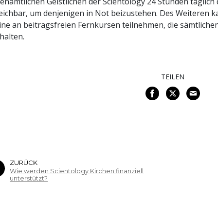
enamtlichen Geistlichen der Scientology 24 Stunden täglich 
eichbar, um denjenigen in Not beizustehen. Des Weiteren ka
ine an beitragsfreien Fernkursen teilnehmen, die sämtlich
halten.
TEILEN
ZURÜCK
Wie werden Scientology Kirchen finanziell
unterstützt?