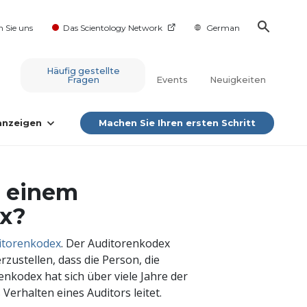
n Sie uns
Das Scientology Network
German
Häufig gestellte
Fragen
Events
Neuigkeiten
 anzeigen
Machen Sie Ihren ersten Schritt
h einem
ex?
itorenkodex
. Der Auditorenkodex
zustellen, dass die Person, die
enkodex hat sich über viele Jahre der
Verhalten eines Auditors leitet.