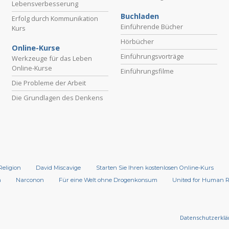
Lebensverbesserung
Buchladen
Erfolg durch Kommunikation
Einführende Bücher
Kurs
Hörbücher
Online-Kurse
Einführungsvorträge
Werkzeuge für das Leben
Online-Kurse
Einführungsfilme
Die Probleme der Arbeit
Die Grundlagen des Denkens
Religion
David Miscavige
Starten Sie Ihren kostenlosen Online-Kurs
n
Narconon
Für eine Welt ohne Drogenkonsum
United for Human 
Datenschutzerklä