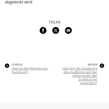
abgelenkt wird.
TEILEN
ZURÜCK
WEITER
Was ist der Reinigungs-
Hat sich die Ausübung
Rundown?
des Auditings seit der
Anfangszeit der
Scientology
verändert?