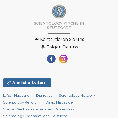
SCIENTOLOGY KIRCHE IN
STUTTGART
-
Kontaktieren Sie uns
Folgen Sie uns
Ähnliche Seiten
L. Ron Hubbard
Dianetics
Scientology Network
Scientology Religion
David Miscavige
Starten Sie Ihren kostenlosen Online-Kurs
Scientology Ehrenamtliche Geistliche