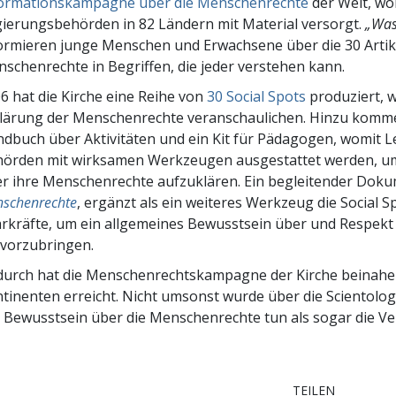
ormationskampagne über die Menschenrechte
der Welt, wo
ierungsbehörden in 82 Ländern mit Material versorgt.
„Was
ormieren junge Menschen und Erwachsene über die 30 Artik
schenrechte in Begriffen, die jeder verstehen kann.
6 hat die Kirche eine Reihe von
30 Social Spots
produziert, w
lärung der Menschenrechte veranschaulichen. Hinzu kommen
dbuch über Aktivitäten und ein Kit für Pädagogen, womit
örden mit wirksamen Werkzeugen ausgestattet werden, 
r ihre Menschenrechte aufzuklären. Ein begleitender Doku
schenrechte
, ergänzt als ein weiteres Werkzeug die Social S
rkräfte, um ein allgemeines Bewusstsein über und Respekt
vorzubringen.
urch hat die Menschenrechtskampagne der Kirche beinahe 
tinenten erreicht. Nicht umsonst wurde über die Scientolog
 Bewusstsein über die Menschenrechte tun als sogar die Ve
TEILEN