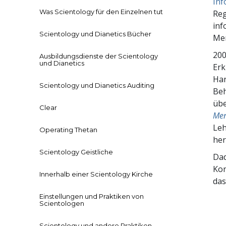
Inf
Was Scientology für den Einzelnen tut
Reg
inf
Scientology und Dianetics Bücher
Men
200
Ausbildungsdienste der Scientology
und Dianetics
Erk
Han
Scientology und Dianetics Auditing
Beh
übe
Clear
Men
Leh
Operating Thetan
her
Scientology Geistliche
Dad
Kon
Innerhalb einer Scientology Kirche
das
Einstellungen und Praktiken von
Scientologen
Scientology und andere Praktiken